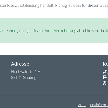
nlose Zusatzleistung handelt. Richtig ist, dass für diesen Zusa
llte eine günstige Risikolebensversicherung abschließen, da di
Adresse
Ko
Hochwaldstr. 1 A
82131 Gauting
AGBs
|
Erstinform