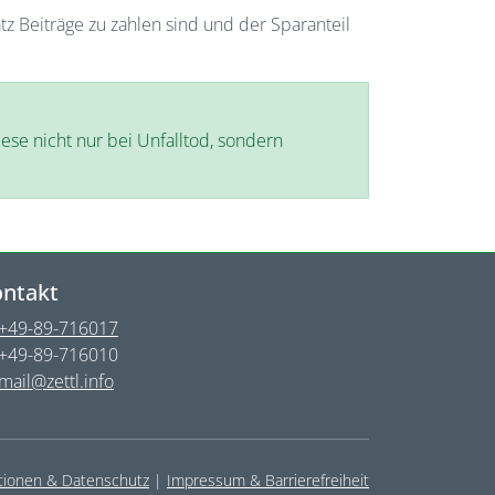
tz Beiträge zu zahlen sind und der Sparanteil
ese nicht nur bei Unfalltod, sondern
ntakt
+49-89-716017
+49-89-716010
mail@zettl.info
ationen & Datenschutz
|
Impressum & Barrierefreiheit