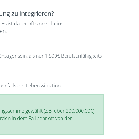
ung zu integrieren?
s ist daher oft sinnvoll, eine
en.
stiger sein, als nur 1.500€ Berufsunfähigkeits-
benfalls die Lebenssituation.
ungssumme gewählt (z.B. über 200.000,00€),
den in dem Fall sehr oft von der