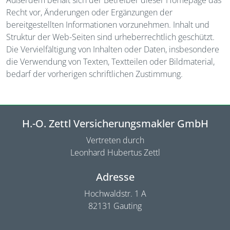
Außerdem behält sich der Betreiber dieser Homepage das
Recht vor, Änderungen oder Ergänzungen der
bereitgestellten Informationen vorzunehmen. Inhalt und
Struktur der Web-Seiten sind urheberrechtlich geschützt.
Die Vervielfältigung von Inhalten oder Daten, insbesondere
die Verwendung von Texten, Textteilen oder Bildmaterial,
bedarf der vorherigen schriftlichen Zustimmung.
H.-O. Zettl Versicherungsmakler GmbH
Vertreten durch
Leonhard Hubertus Zettl
Adresse
Hochwaldstr. 1 A
82131 Gauting