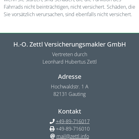
Fahrrads nicht beinträchtigen, nicht versichert. Schäden, die
Sie vorsätzlich verursachen, sind ebenfalls nicht versichert.
H.-O. Zettl Versicherungsmakler GmbH
Vertreten durch
Leonhard Hubertus Zettl
Adresse
Hochwaldstr. 1 A
82131 Gauting
Kontakt
+49-89-716017
+49-89-716010
mail@zettl.info